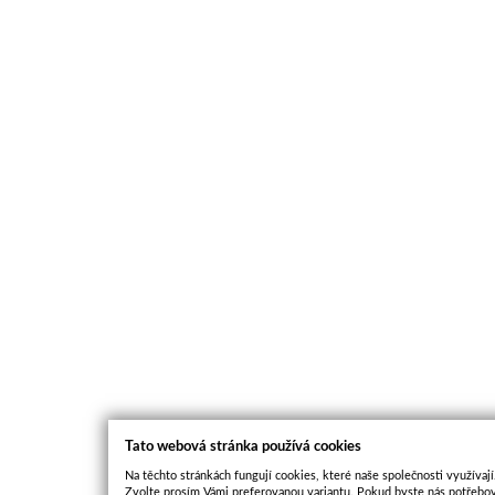
Tato webová stránka používá cookies
Na těchto stránkách fungují cookies, které naše společnosti využívají
Zvolte prosím Vámi preferovanou variantu. Pokud byste nás potřebov