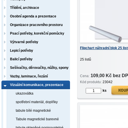
Třídění, archivace
Osobní agenda a prezentace
Organizace pracovního prostoru
Psací potřeby, korekční pomůcky
Výtvarné potřeby
Flipchart náhradní blok 25 list
Lepicí potřeby
Balicí potřeby
25 listů
Sešívačky, děrovačky, nůžky, spony
109,00 Kč bez D
Cena:
Vazby, laminace, řezání
Kód produktu:
23042
Vizuální komunikace, prezentace
ks
ukazovátka
spotřební materiál, doplňky
tabule bílé magnetické
Tabule magnetické barevné
tabule skleněné popisovatelné