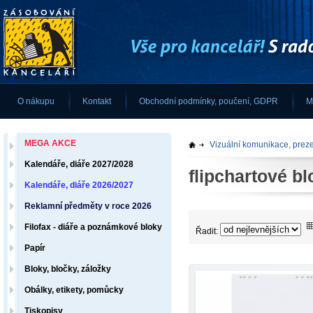
O nákupu
Kontakt
Obchodní podmínky, poučení, GDPR
M
MEGA AKCE
Vizuální komunikace, prez
Kalendáře, diáře 2027/2028
flipchartové bl
Kalendáře, diáře 2026/2027
Reklamní předměty v roce 2026
Filofax - diáře a poznámkové bloky
Řadit:
Papír
Bloky, bločky, záložky
Obálky, etikety, pomůcky
Tiskopisy