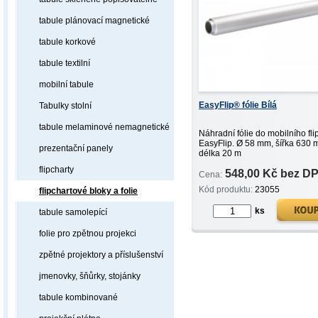
tabule plánovací magnetické
tabule korkové
tabule textilní
mobilní tabule
EasyFlip® fólie Bílá
Tabulky stolní
tabule melaminové nemagnetické
Náhradní fólie do mobilního fli
EasyFlip. Ø 58 mm, šířka 630 
prezentační panely
délka 20 m
flipcharty
548,00 Kč bez D
Cena:
Kód produktu:
23055
flipchartové bloky a folie
ks
tabule samolepící
folie pro zpětnou projekci
zpětné projektory a příslušenství
jmenovky, šňůrky, stojánky
tabule kombinované