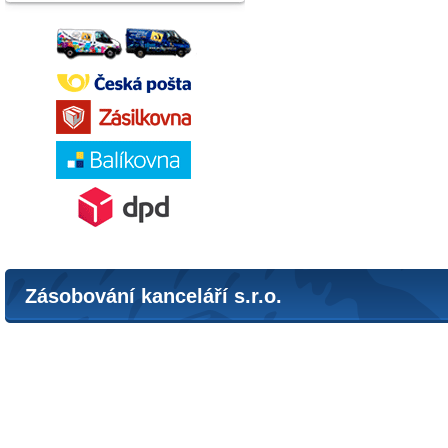
Zásobování kanceláří s.r.o.