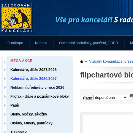
O nákupu
Kontakt
Obchodní podmínky, poučení, GDPR
M
MEGA AKCE
Vizuální komunikace, prez
Kalendáře, diáře 2027/2028
flipchartové bl
Kalendáře, diáře 2026/2027
Reklamní předměty v roce 2026
Filofax - diáře a poznámkové bloky
Řadit:
Papír
Bloky, bločky, záložky
Obálky, etikety, pomůcky
Tiskopisy