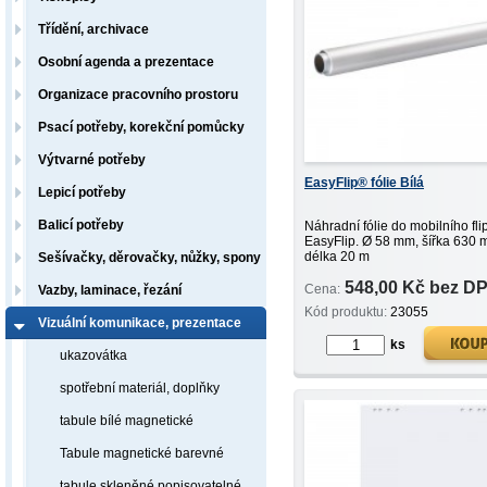
Třídění, archivace
Osobní agenda a prezentace
Organizace pracovního prostoru
Psací potřeby, korekční pomůcky
Výtvarné potřeby
EasyFlip® fólie Bílá
Lepicí potřeby
Balicí potřeby
Náhradní fólie do mobilního fli
EasyFlip. Ø 58 mm, šířka 630 
délka 20 m
Sešívačky, děrovačky, nůžky, spony
548,00 Kč bez D
Cena:
Vazby, laminace, řezání
Kód produktu:
23055
Vizuální komunikace, prezentace
ks
ukazovátka
spotřební materiál, doplňky
tabule bílé magnetické
Tabule magnetické barevné
tabule skleněné popisovatelné