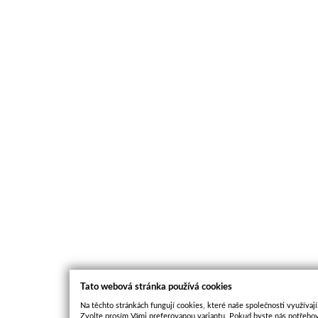
Tato webová stránka používá cookies
Na těchto stránkách fungují cookies, které naše společnosti využívají
Zvolte prosím Vámi preferovanou variantu. Pokud byste nás potřebov