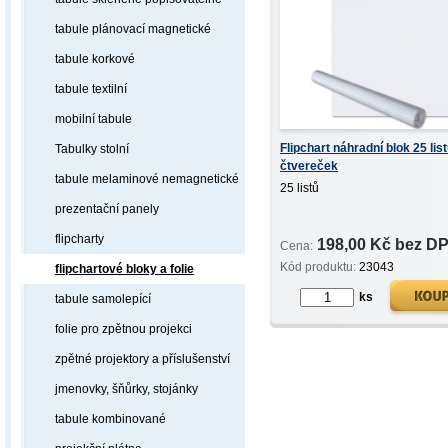
tabule plánovací magnetické
tabule korkové
tabule textilní
mobilní tabule
Flipchart náhradní blok 25 lis
Tabulky stolní
čtvereček
tabule melaminové nemagnetické
25 listů
prezentační panely
flipcharty
198,00 Kč bez D
Cena:
Kód produktu:
23043
flipchartové bloky a folie
ks
tabule samolepící
folie pro zpětnou projekci
zpětné projektory a příslušenství
jmenovky, šňůrky, stojánky
tabule kombinované