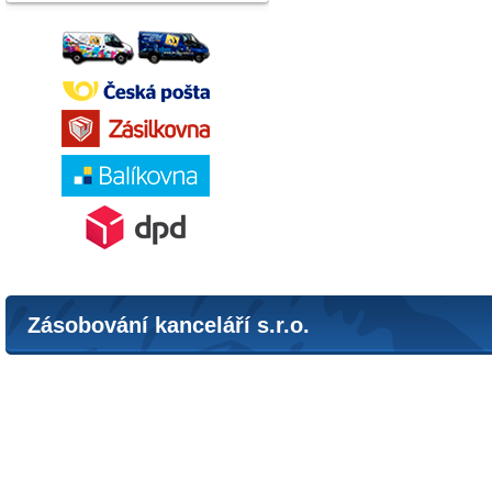
Zásobování kanceláří s.r.o.