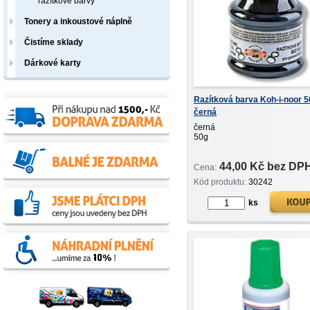
razítkové barvy
Tonery a inkoustové náplně
Čistíme sklady
Dárkové karty
Razítková barva Koh-i-noor 5
černá
černá
50g
44,00 Kč bez DP
Cena:
Kód produktu:
30242
ks