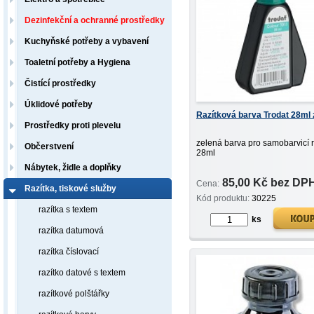
Dezinfekční a ochranné prostředky
Kuchyňské potřeby a vybavení
Toaletní potřeby a Hygiena
Čistící prostředky
Úklidové potřeby
Razítková barva Trodat 28ml 
Prostředky proti plevelu
zelená barva pro samobarvicí r
Občerstvení
28ml
Nábytek, židle a doplňky
85,00 Kč bez DP
Cena:
Razítka, tiskové služby
Kód produktu:
30225
razítka s textem
ks
razítka datumová
razítka číslovací
razítko datové s textem
razítkové polštářky