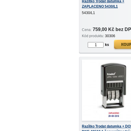
Razítko Trodat datumka +
ZAPLACENO 5430/L1
červený/modrý tisk
5430/L1
759,00 Kč bez D
Cena:
Kód produktu:
30306
ks
Razítko Trodat datumka + D