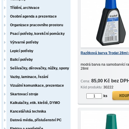
Třídění, archivace
Osobní agenda a prezentace
Organizace pracovního prostoru
Psací potřeby, korekční pomůcky
Výtvarné potřeby
Lepicí potřeby
Razítková barva Trodat 28ml
Balicí potřeby
modrá barva na samobarvící ra
Sešívačky, děrovačky, nůžky, spony
28ml
Vazby, laminace, řezání
85,00 Kč bez DP
Cena:
Vizuální komunikace, prezentace
Kód produktu:
30222
Skartovací stroje
ks
Kalkulačky, etik. kleště, DYMO
Kancelářská technika
Datová média, příslušenství PC
Elektro a spotřebiče