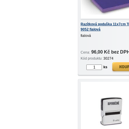
Razítková poduška 11x7cm T
9052 fialová
fialová
96,00 Kč bez DP
Cena:
Kód produktu:
30274
ks