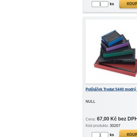
ks
Polštářek Trodat 5440 modrý
NULL
67,00 Kč bez DP
Cena:
Kód produktu:
30207
ks