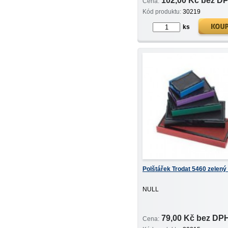
102,00 Kč bez D
Cena:
Kód produktu:
30219
ks
Polštářek Trodat 5460 zelený
NULL
79,00 Kč bez DP
Cena: