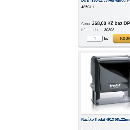
DNE 4850/L1 červený/modrý 
4850/L1
368,00 Kč bez D
Cena:
Kód produktu:
30308
ks
Razítko Trodat 4913 58x22m