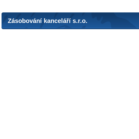
Zásobování kanceláří s.r.o.