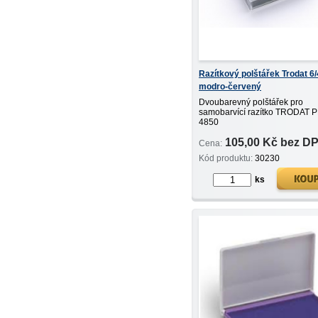
Razítkový polštářek Trodat 6
modro-červený
Dvoubarevný polštářek pro
samobarvící razítko TRODAT 
4850
105,00 Kč bez D
Cena:
Kód produktu:
30230
ks