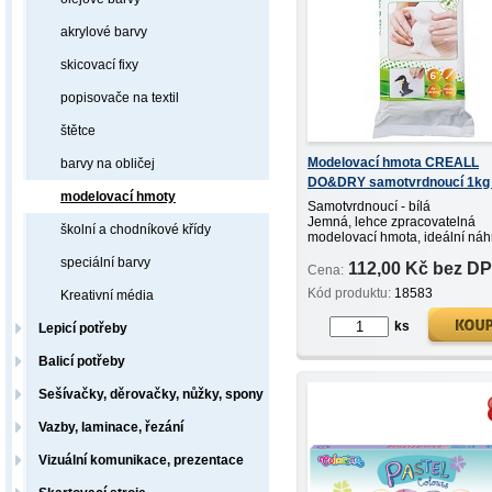
akrylové barvy
skicovací fixy
popisovače na textil
štětce
Modelovací hmota CREALL
barvy na obličej
DO&DRY samotvrdnoucí 1kg 
modelovací hmoty
Samotvrdnoucí - bílá
Jemná, lehce zpracovatelná
školní a chodníkové křídy
modelovací hmota, ideální náh
přírodní materiály bez nutnosti
speciální barvy
112,00 Kč bez D
vypalování.
Cena:
Po vyschnutí lze brousit, lepit,
Kód produktu:
18583
Kreativní média
i lakovat, doba...
ks
Lepicí potřeby
Balicí potřeby
Sešívačky, děrovačky, nůžky, spony
Vazby, laminace, řezání
Vizuální komunikace, prezentace