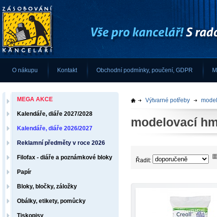
O nákupu
Kontakt
Obchodní podmínky, poučení, GDPR
M
MEGA AKCE
Výtvarné potřeby
model
Kalendáře, diáře 2027/2028
modelovací hm
Kalendáře, diáře 2026/2027
Reklamní předměty v roce 2026
Filofax - diáře a poznámkové bloky
Řadit:
Papír
Bloky, bločky, záložky
Obálky, etikety, pomůcky
Tiskopisy