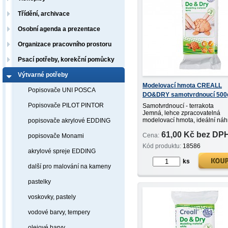
Třídění, archivace
Osobní agenda a prezentace
Organizace pracovního prostoru
Psací potřeby, korekční pomůcky
Výtvarné potřeby
Modelovací hmota CREALL
Popisovače UNI POSCA
DO&DRY samotvrdnoucí 500
terrakota
Popisovače PILOT PINTOR
Samotvrdnoucí - terrakota
Jemná, lehce zpracovatelná
modelovací hmota, ideální náh
popisovače akrylové EDDING
přírodní materiály bez nutnosti
61,00 Kč bez DP
vypalování.
Cena:
popisovače Monami
Po vyschnutí lze brousit, lepit,
Kód produktu:
18586
i lakovat, doba...
akrylové spreje EDDING
ks
další pro malování na kameny
pastelky
voskovky, pastely
vodové barvy, tempery
olejové barvy