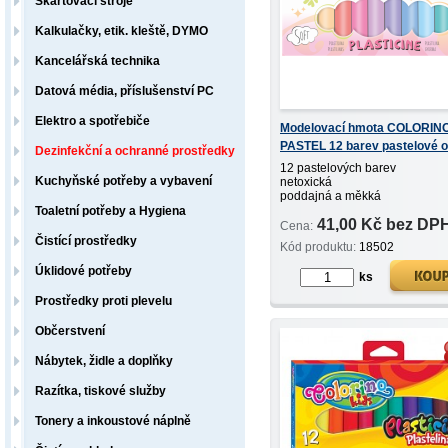
Skartovací stroje
Kalkulačky, etik. kleště, DYMO
Kancelářská technika
Datová média, příslušenství PC
Elektro a spotřebiče
Modelovací hmota COLORIN
PASTEL 12 barev pastelové o
Dezinfekční a ochranné prostředky
12 pastelových barev
Kuchyňské potřeby a vybavení
netoxická
poddajná a měkká
drží tvar
Toaletní potřeby a Hygiena
41,00 Kč bez DP
znovu zpracovatelná
Cena:
Čistící prostředky
Kód produktu:
18502
Úklidové potřeby
ks
Prostředky proti plevelu
Občerstvení
Nábytek, židle a doplňky
Razítka, tiskové služby
Tonery a inkoustové náplně