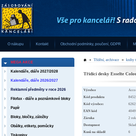
O nákupu
Kontakt
Obchodní podmínky, poučení, GDPR
M
Třídění, archivace
knihy t
MEGA AKCE
Kalendáře, diáře 2027/2028
Třídící desky Esselte Co
Kalendáře, diáře 2026/2027
Reklamní předměty v roce 2026
Výrobce
Acco
Kód produktu
8452
Filofax - diáře a poznámkové bloky
Kód výrobce:
6262
Papír
EAN kód
4049
Bloky, bločky, záložky
Záruka
2 ro
Dostupnost
Skla
Obálky, etikety, pomůcky
Kusů na skladě
6
Tiskopisy