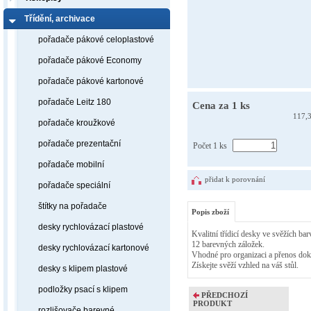
Třídění, archivace
pořadače pákové celoplastové
pořadače pákové Economy
pořadače pákové kartonové
pořadače Leitz 180
Cena za 1 ks
117,
pořadače kroužkové
pořadače prezentační
Počet 1 ks
pořadače mobilní
přidat k porovnání
pořadače speciální
štítky na pořadače
Popis zboží
desky rychlovázací plastové
Kvalitní třídicí desky ve svěžích ba
12 barevných záložek.
desky rychlovázací kartonové
Vhodné pro organizaci a přenos do
Získejte svěží vzhled na váš stůl.
desky s klipem plastové
podložky psací s klipem
PŘEDCHOZÍ
PRODUKT
rozlišovače barevné