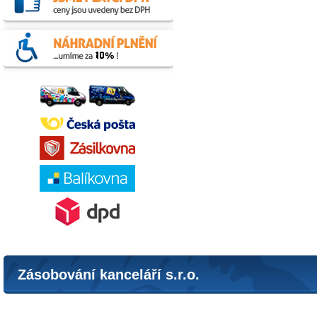
Zásobování kanceláří s.r.o.