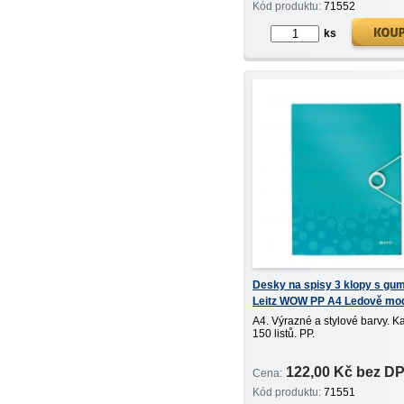
Kód produktu:
71552
ks
Desky na spisy 3 klopy s gu
Leitz WOW PP A4 Ledově mo
A4. Výrazné a stylové barvy. K
150 listů. PP.
122,00 Kč bez D
Cena:
Kód produktu:
71551