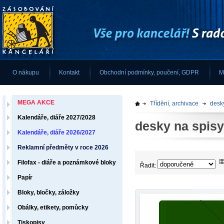
O nákupu
Kontakt
Obchodní podmínky, poučení, GDPR
M
MEGA AKCE
Třídění, archivace
desk
Kalendáře, diáře 2027/2028
desky na spisy
Kalendáře, diáře 2026/2027
Reklamní předměty v roce 2026
Filofax - diáře a poznámkové bloky
Řadit:
Papír
Bloky, bločky, záložky
Obálky, etikety, pomůcky
Tiskopisy