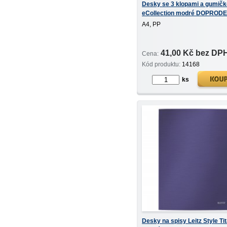
Desky se 3 klopami a gumič
eCollection modré DOPRODE
A4, PP
41,00 Kč bez DP
Cena:
Kód produktu:
14168
ks
Desky na spisy Leitz Style Ti