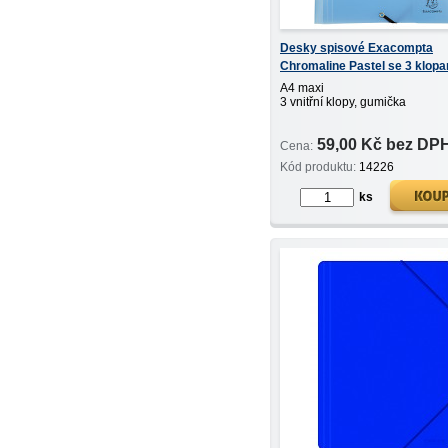
Desky spisové Exacompta
Chromaline Pastel se 3 klopa
gumičkou PP modré
A4 maxi
3 vnitřní klopy, gumička
59,00 Kč bez DP
Cena:
Kód produktu:
14226
ks