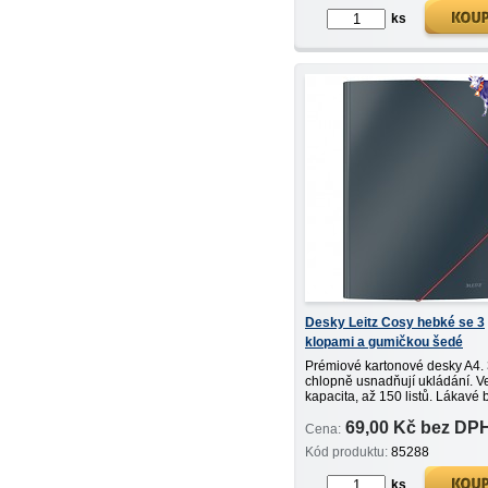
ks
Desky Leitz Cosy hebké se 3
klopami a gumičkou šedé
Prémiové kartonové desky A4.
chlopně usnadňují ukládání. V
kapacita, až 150 listů. Lákavé 
minimalistický design.
69,00 Kč bez DP
Cena:
Kód produktu:
85288
ks