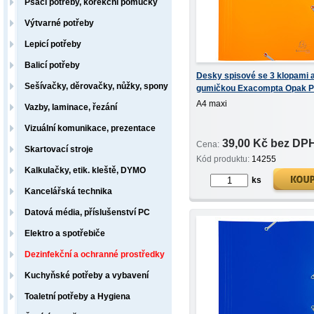
Psací potřeby, korekční pomůcky
Výtvarné potřeby
Lepicí potřeby
Balicí potřeby
Desky spisové se 3 klopami 
Sešívačky, děrovačky, nůžky, spony
gumičkou Exacompta Opak 
maxi žluté
A4 maxi
Vazby, laminace, řezání
Vizuální komunikace, prezentace
39,00 Kč bez DP
Cena:
Skartovací stroje
Kód produktu:
14255
Kalkulačky, etik. kleště, DYMO
ks
Kancelářská technika
Datová média, příslušenství PC
Elektro a spotřebiče
Dezinfekční a ochranné prostředky
Kuchyňské potřeby a vybavení
Toaletní potřeby a Hygiena