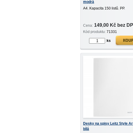
modrá
A4. Kapacita 150 listů. PP.
149,00 Kč bez D
Cena:
Kód produktu:
71331
ks
Desky na spisy Leitz Style Ar
bílá