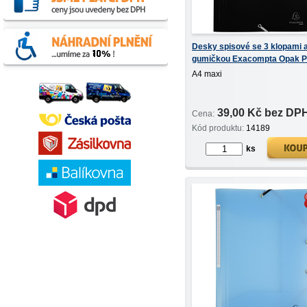
Desky spisové se 3 klopami 
gumičkou Exacompta Opak 
maxi černé
A4 maxi
39,00 Kč bez DP
Cena:
Kód produktu:
14189
ks