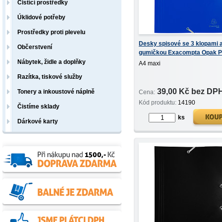
Čistící prostředky
Úklidové potřeby
Prostředky proti plevelu
Desky spisové se 3 klopami 
Občerstvení
gumičkou Exacompta Opak 
maxi modré
Nábytek, židle a doplňky
A4 maxi
Razítka, tiskové služby
39,00 Kč bez DP
Tonery a inkoustové náplně
Cena:
Kód produktu:
14190
Čistíme sklady
ks
Dárkové karty