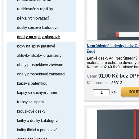
rozlišovače s rejstříky
pérka rychlovázací
desky spisové kartonové
desky na spisy plastové
Neprůhledné L desky Leitz C
boxy na spisy plastové
šedé
aktovky, složky, organizéry
Lehké desky A4. Neprůhledný
materiál pro ochranu důvěrných
obaly prospektové závěsné
Kapacita až 40 listů Lákavé ba
minimalistický design.
obaly prospektové zakládací
91,00 Kč bez DP
Cena:
Kód produktu:
85312
kapsy s patentkou
ks
kapsy se suchým zipem
Kapsy se zipem
kroužkové desky
knihy a desky katalogové
knihy třídící a podpisové