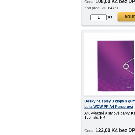
108,00 Kč bez D
Cena:
Kód produktu:
84751
ks
Desky na spisy 3 klopy s gu
Leitz WOW PP A4 Purpurová
A4. Výrazné a stylové barvy. K
150 listů. PP.
122,00 Kč bez D
Cena: