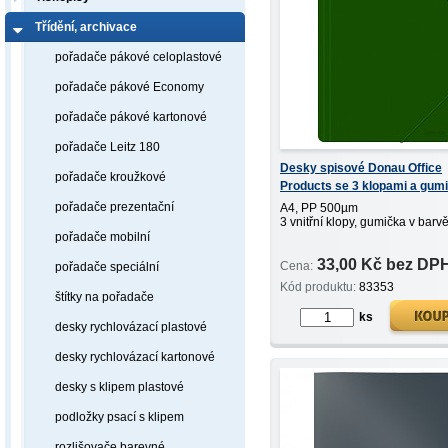
Třídění, archivace
pořadače pákové celoplastové
pořadače pákové Economy
pořadače pákové kartonové
pořadače Leitz 180
Desky spisové Donau Office
pořadače kroužkové
Products se 3 klopami a gum
PP 500µm zelené
pořadače prezentační
A4, PP 500µm
3 vnitřní klopy, gumička v barv
pořadače mobilní
33,00 Kč bez DP
Cena:
pořadače speciální
Kód produktu:
83353
štítky na pořadače
ks
desky rychlovázací plastové
desky rychlovázací kartonové
desky s klipem plastové
podložky psací s klipem
rozlišovače barevné