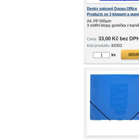
Desky spisové Donau Office
Products se 3 klopami a gum
PP 500µm modré
A4, PP 500µm
3 vnitřní klopy, gumička v barv
33,00 Kč bez DP
Cena:
Kód produktu:
83352
ks