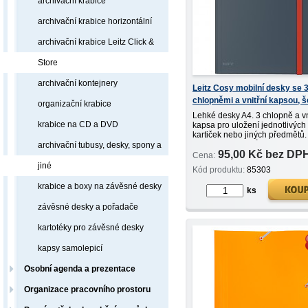
archivační krabice
archivační krabice horizontální
archivační krabice Leitz Click &
Store
archivační kontejnery
Leitz Cosy mobilní desky se 
chlopněmi a vnitřní kapsou, 
organizační krabice
Lehké desky A4. 3 chlopně a vn
krabice na CD a DVD
kapsa pro uložení jednotlivých
kartiček nebo jiných předmětů.
Kapacita 150 listů. Lákavé bar
archivační tubusy, desky, spony a
95,00 Kč bez DP
minimalistický design.
Cena:
jiné
Kód produktu:
85303
krabice a boxy na závěsné desky
ks
závěsné desky a pořadače
kartotéky pro závěsné desky
kapsy samolepicí
Osobní agenda a prezentace
Organizace pracovního prostoru