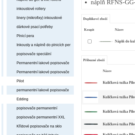
náplň RFNS-GG
inkoustové rollery
linery (mikrofixy) inkoustové
Doplňkové zboží
dárkové psací potřeby
Koupit
Název
Plnicí pera
Náplň do ku
Inkousty a náplně do plnicích per
popisovače speciální
Příbuzné zboží
Permanentní lakové popisovače
Název
Permanentní lakové popisovače
Pilot
Kuličková tužka Pilo
permanentní lakové popisovače
Kuličková tužka Pilo
Edding
popisovače permanentní
Kuličková tužka Pilo
popisovače permanentní XXL
Kuličková tužka Pil
Křídové popisovače na sklo
Kuličková tužka Pil