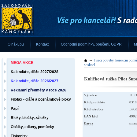
O nákupu
Kontakt
Obchodní podmínky, poučení, GDPR
M
Psací potřeby, korekční pom
MEGA AKCE
stiskací
Kalendáře, diáře 2027/2028
Kalendáře, diáře 2026/2027
Reklamní předměty v roce 2026
Výrobce
PIL
Filofax - diáře a poznámkové bloky
Kód produktu
8318
Papír
Kód výrobce:
BPG
EAN kód
4902
Bloky, bločky, záložky
Barva
smar
Obálky, etikety, pomůcky
Tiskopisy