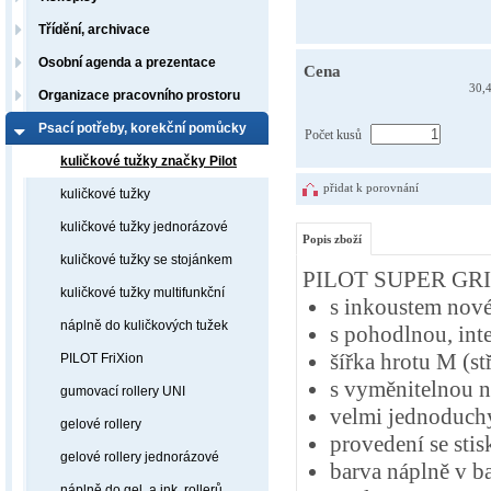
Třídění, archivace
Osobní agenda a prezentace
Cena
30,
Organizace pracovního prostoru
Psací potřeby, korekční pomůcky
Počet kusů
kuličkové tužky značky Pilot
přidat k porovnání
kuličkové tužky
kuličkové tužky jednorázové
Popis zboží
kuličkové tužky se stojánkem
PILOT SUPER GRI
kuličkové tužky multifunkční
s inkoustem nové
náplně do kuličkových tužek
s pohodlnou, in
šířka hrotu M (s
PILOT FriXion
s vyměnitelnou n
gumovací rollery UNI
velmi jednoduchý
gelové rollery
provedení se st
gelové rollery jednorázové
barva náplně v ba
náplně do gel. a ink. rollerů