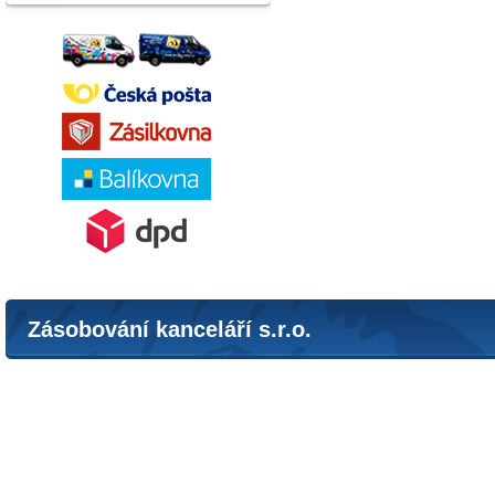
Zásobování kanceláří s.r.o.