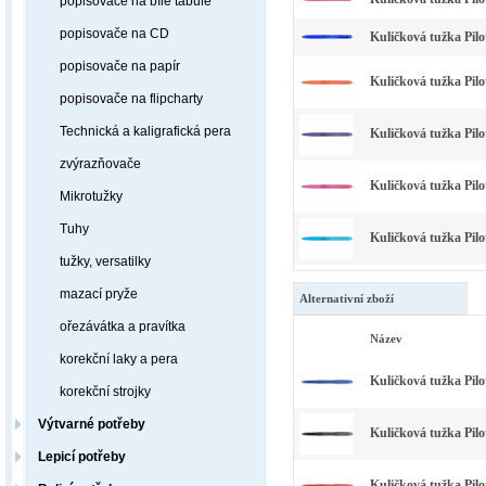
popisovače na bílé tabule
popisovače na CD
Kuličková tužka Pil
popisovače na papír
Kuličková tužka Pil
popisovače na flipcharty
Technická a kaligrafická pera
Kuličková tužka Pil
zvýrazňovače
Kuličková tužka Pil
Mikrotužky
Tuhy
Kuličková tužka Pil
tužky, versatilky
mazací pryže
Alternativní zboží
ořezávátka a pravítka
Název
korekční laky a pera
Kuličková tužka Pil
korekční strojky
Výtvarné potřeby
Kuličková tužka Pilo
Lepicí potřeby
Kuličková tužka Pilo