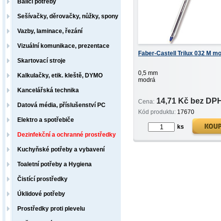
Balicí potřeby
Sešívačky, děrovačky, nůžky, spony
Vazby, laminace, řezání
Vizuální komunikace, prezentace
Faber-Castell Trilux 032 M m
Skartovací stroje
0,5 mm
Kalkulačky, etik. kleště, DYMO
modrá
Kancelářská technika
14,71 Kč bez DP
Cena:
Datová média, příslušenství PC
Kód produktu:
17670
Elektro a spotřebiče
ks
Dezinfekční a ochranné prostředky
Kuchyňské potřeby a vybavení
Toaletní potřeby a Hygiena
Čistící prostředky
Úklidové potřeby
Prostředky proti plevelu