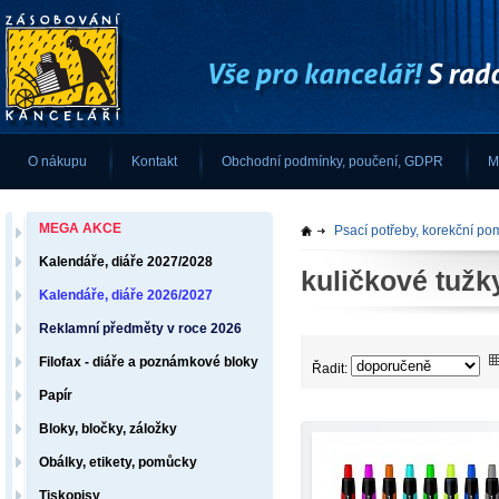
O nákupu
Kontakt
Obchodní podmínky, poučení, GDPR
M
MEGA AKCE
Psací potřeby, korekční p
Kalendáře, diáře 2027/2028
kuličkové tužk
Kalendáře, diáře 2026/2027
Reklamní předměty v roce 2026
Filofax - diáře a poznámkové bloky
Řadit:
Papír
Bloky, bločky, záložky
Obálky, etikety, pomůcky
Tiskopisy