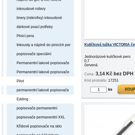
inkoustové rollery
linery (mikrofixy) inkoustové
dárkové psací potřeby
Plnicí pera
Kuličková tužka VICTORIA č
Inkousty a náplně do plnicích per
popisovače speciální
Jednorázové kuličkové pero
0,7
Permanentní lakové popisovače
červená
Permanentní lakové popisovače
3,14 Kč bez DPH
Cena:
Kód produktu:
17251
Pilot
ks
permanentní lakové popisovače
Edding
popisovače permanentní
popisovače permanentní XXL
Křídové popisovače na sklo