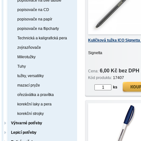
popisovače na bílé tabule
popisovače na CD
popisovače na papír
popisovače na flipcharty
Technická a kaligrafická pera
Kuličková tužka ICO Signetta
zvýrazňovače
Signetta
Mikrotužky
Tuhy
6,00 Kč bez DPH
Cena:
tužky, versatilky
Kód produktu:
17407
mazací pryže
ks
ořezávátka a pravítka
korekční laky a pera
korekční strojky
Výtvarné potřeby
Lepicí potřeby