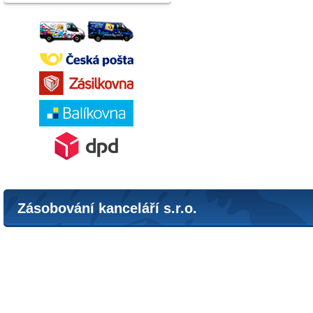
Zásobování kanceláří s.r.o.