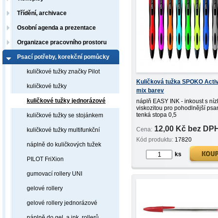
Třídění, archivace
Osobní agenda a prezentace
Organizace pracovního prostoru
Psací potřeby, korekční pomůcky
kuličkové tužky značky Pilot
Kuličková tužka SPOKO Activ
kuličkové tužky
mix barev
kuličkové tužky jednorázové
náplň EASY INK - inkoust s ní
viskozitou pro pohodlnější psa
tenká stopa 0,5
kuličkové tužky se stojánkem
12,00 Kč bez DP
Cena:
kuličkové tužky multifunkční
Kód produktu:
17820
náplně do kuličkových tužek
ks
PILOT FriXion
gumovací rollery UNI
gelové rollery
gelové rollery jednorázové
náplně do gel. a ink. rollerů