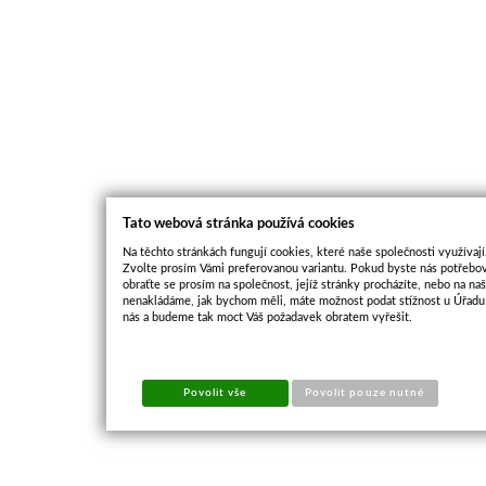
Tato webová stránka používá cookies
Na těchto stránkách fungují cookies, které naše společnosti využívají
Zvolte prosím Vámi preferovanou variantu. Pokud byste nás potřebov
obraťte se prosím na společnost, jejíž stránky procházíte, nebo na n
nenakládáme, jak bychom měli, máte možnost podat stížnost u Úřadu 
nás a budeme tak moct Váš požadavek obratem vyřešit.
Povolit vše
Povolit pouze nutné