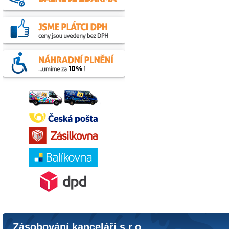
Zásobování kanceláří s.r.o.