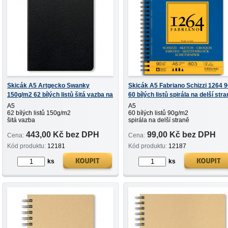
Skicák A5 Artgecko Swanky
Skicák A5 Fabriano Schizzi 1264 
150g/m2 62 bílých listů šitá vazba na
60 bílých listů spirála na delší str
výšku
A5
A5
62 bílých listů 150g/m2
60 bílých listů 90g/m2
šitá vazba
spirála na delší straně
443,00 Kč bez DPH
99,00 Kč bez DPH
Cena:
Cena:
Kód produktu:
12181
Kód produktu:
12187
ks
ks