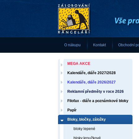
O nákupu
Kontakt
Obchodní p
MEGA AKCE
Kalendáře, diáře 2027/2028
Kalendáře, diáře 2026/2027
Reklamní předměty v roce 2026
Filofax - diáře a poznámkové bloky
Papír
Bloky, bločky, záložky
bloky lepené
bloky kroužkové