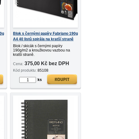
90g
Blok s černými papíry Fabriano 190g
A4 40 listů spirála na kratší straně
Blok / skicák s černými papíry
190g/m2 a kroužkovou vazbou na
kratší straně.
-
Ideální propro širokou škálu technik -
375,00 Kč bez DPH
tužku, pastel, rudky, křídy, fixy, tuš,
Cena:
akryl, apod.
Kód produktu:
85108
40 listů, A4
ks