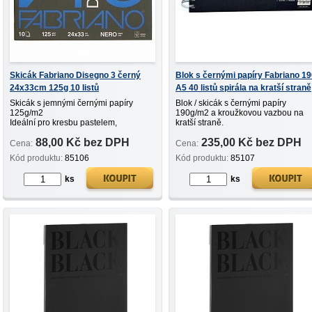
Skicák Fabriano Disegno 3 černý
Blok s černými papíry Fabriano 1
24x33cm 125g 10 listů
A5 40 listů spirála na kratší straně
Skicák s jemnými černými papíry
Blok / skicák s černými papíry
125g/m2
190g/m2 a kroužkovou vazbou na
Ideální pro kresbu pastelem,
kratší straně.
inkoustem či malbu temperou.
Ideální propro širokou škálu technik 
88,00 Kč bez DPH
235,00 Kč bez DPH
10 listů
tužku, pastel, rudky, křídy, fixy, tuš,
Cena:
Cena:
akryl, apod.
Kód produktu:
85106
Kód produktu:
85107
40 listů, A5
ks
ks