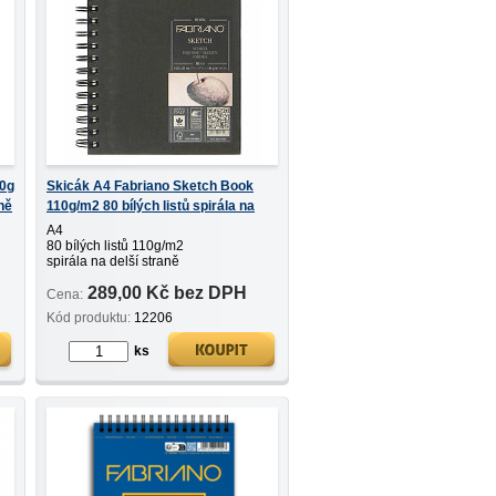
90g
Skicák A4 Fabriano Sketch Book
aně
110g/m2 80 bílých listů spirála na
delší straně
A4
80 bílých listů 110g/m2
spirála na delší straně
289,00 Kč bez DPH
Cena:
Kód produktu:
12206
ks