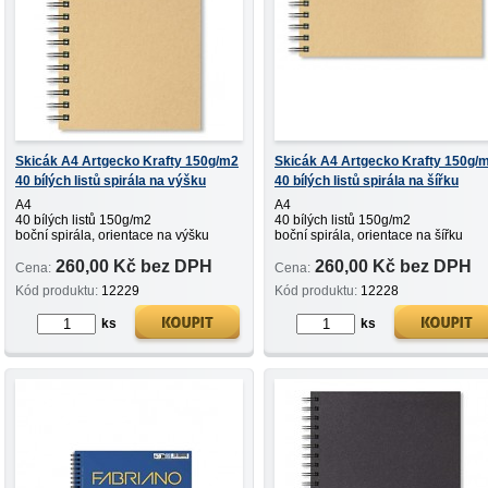
Skicák A4 Artgecko Krafty 150g/m2
Skicák A4 Artgecko Krafty 150g/
40 bílých listů spirála na výšku
40 bílých listů spirála na šířku
A4
A4
40 bílých listů 150g/m2
40 bílých listů 150g/m2
boční spirála, orientace na výšku
boční spirála, orientace na šířku
260,00 Kč bez DPH
260,00 Kč bez DPH
Cena:
Cena:
Kód produktu:
12229
Kód produktu:
12228
ks
ks