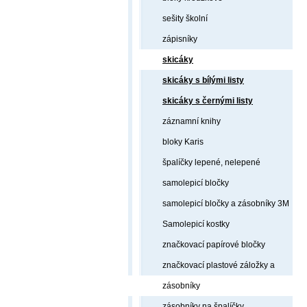
sešity školní
zápisníky
skicáky
skicáky s bílými listy
skicáky s černými listy
záznamní knihy
bloky Karis
špalíčky lepené, nelepené
samolepicí bločky
samolepicí bločky a zásobníky 3M
Samolepicí kostky
značkovací papírové bločky
značkovací plastové záložky a
zásobníky
zásobníky na špalíčky