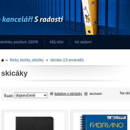
odmínky, poučení, GDPR
Můj účet
Ke stažení
Bloky, bločky, záložky
skicáky
(15 produktů)
skicáky
Na st
katalog s obrázky
seznam
Řadit: