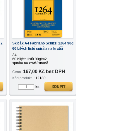
m2
Skicák A4 Fabriano Schizzi 1264 90g
60 bílých listů spirála na kratší
straně
A4
60 bílých listů 90g/m2
spirála na kratší straně
167,00 Kč bez DPH
Cena:
Kód produktu:
12180
ks