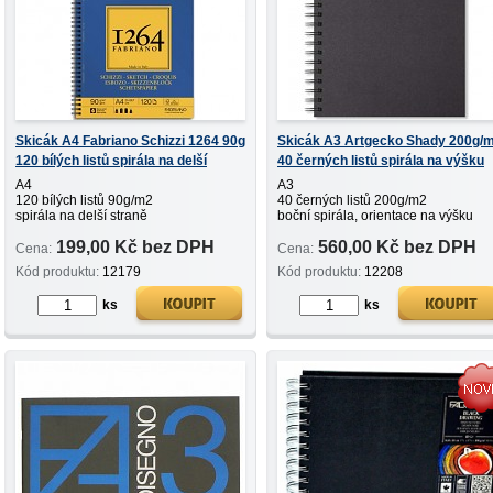
Skicák A4 Fabriano Schizzi 1264 90g
Skicák A3 Artgecko Shady 200g/
120 bílých listů spirála na delší
40 černých listů spirála na výšku
straně
A4
A3
120 bílých listů 90g/m2
40 černých listů 200g/m2
spirála na delší straně
boční spirála, orientace na výšku
199,00 Kč bez DPH
560,00 Kč bez DPH
Cena:
Cena:
Kód produktu:
12179
Kód produktu:
12208
ks
ks