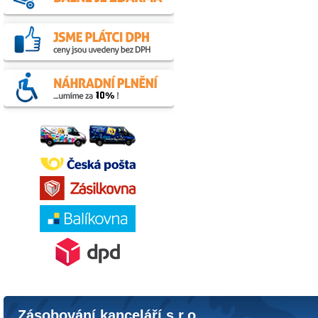
Zásobování kanceláří s.r.o.