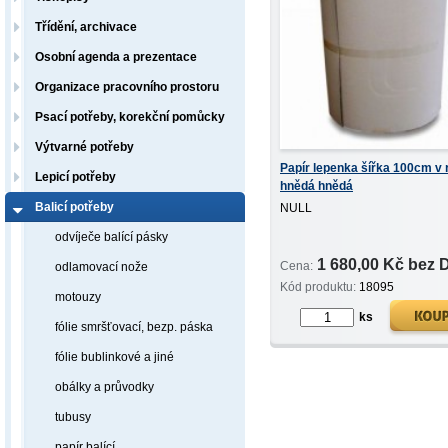
Třídění, archivace
Osobní agenda a prezentace
Organizace pracovního prostoru
Psací potřeby, korekční pomůcky
Výtvarné potřeby
Papír lepenka šířka 100cm v r
Lepicí potřeby
hnědá hnědá
Balicí potřeby
NULL
odvíječe balící pásky
1 680,00 Kč bez
Cena:
odlamovací nože
Kód produktu:
18095
motouzy
ks
fólie smršťovací, bezp. páska
fólie bublinkové a jiné
obálky a průvodky
tubusy
papír balící