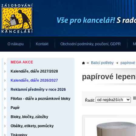
O nákupu
Kontakt
Obchodní podmínky, poučení, GDPR
M
MEGA AKCE
Balicí potřeby
papírové
Kalendáře, diáře 2027/2028
papírové lepe
Kalendáře, diáře 2026/2027
Reklamní předměty v roce 2026
Filofax - diáře a poznámkové bloky
Řadit:
Papír
Bloky, bločky, záložky
Obálky, etikety, pomůcky
Tiskopisy