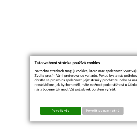
Tato webová stránka používá cookies
Na těchto stránkách fungují cookies, které naše společnosti využívají
Zvolte prosím Vámi preferovanou variantu. Pokud byste nás potřebov
obraťte se prosím na společnost, jejíž stránky procházíte, nebo na n
nenakládáme, jak bychom měli, máte možnost podat stížnost u Úřadu 
nás a budeme tak moct Váš požadavek obratem vyřešit.
Povolit vše
Povolit pouze nutné