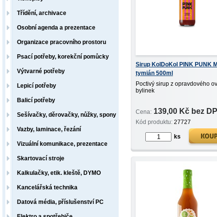
Třídění, archivace
Osobní agenda a prezentace
Organizace pracovního prostoru
Psací potřeby, korekční pomůcky
Sirup KolDoKol PINK PUNK M
Výtvarné potřeby
tymián 500ml
Poctivý sirup z opravdového o
Lepicí potřeby
bylinek
Balicí potřeby
139,00 Kč bez D
Cena:
Sešívačky, děrovačky, nůžky, spony
Kód produktu:
27727
Vazby, laminace, řezání
ks
Vizuální komunikace, prezentace
Skartovací stroje
Kalkulačky, etik. kleště, DYMO
Kancelářská technika
Datová média, příslušenství PC
Elektro a spotřebiče