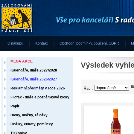
O nákupu
Kontakt
Obchodní podmínky, poučení, GDPR
M
MEGA AKCE
Výsledek vyhle
Kalendáře, diáře 2027/2028
Kalendáře, diáře 2026/2027
Reklamní předměty v roce 2026
Řadit:
Filofax - diáře a poznámkové bloky
Papír
Bloky, bločky, záložky
Obálky, etikety, pomůcky
Tiskopisy