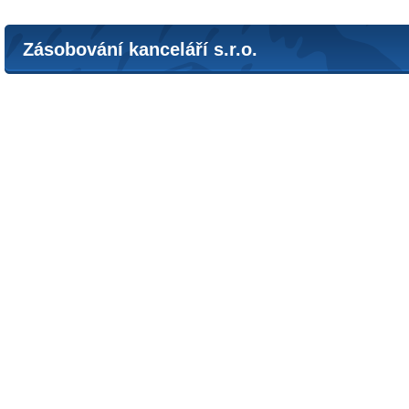
Zásobování kanceláří s.r.o.