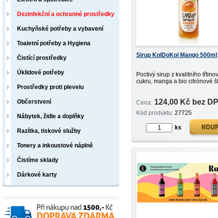
Dezinfekční a ochranné prostředky
Kuchyňské potřeby a vybavení
Toaletní potřeby a Hygiena
Sirup KolDoKol Mango 500ml
Čistící prostředky
Úklidové potřeby
Poctivý sirup z kvalitního třtin
cukru, manga a bio citrónové š
Prostředky proti plevelu
124,00 Kč bez D
Občerstvení
Cena:
Kód produktu:
27725
Nábytek, židle a doplňky
ks
Razítka, tiskové služby
Tonery a inkoustové náplně
Čistíme sklady
Dárkové karty