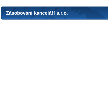
Zásobování kanceláří s.r.o.