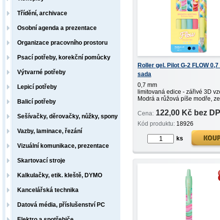
Třídění, archivace
Osobní agenda a prezentace
Organizace pracovního prostoru
Psací potřeby, korekční pomůcky
Roller gel. Pilot G-2 FLOW 0,
Výtvarné potřeby
sada
0,7 mm
Lepicí potřeby
limitovaná edice - zářivé 3D vz
Modrá a růžová píše modře, ze
Balicí potřeby
žlutá černě!!!
122,00 Kč bez D
Cena:
Sešívačky, děrovačky, nůžky, spony
Kód produktu:
18926
Vazby, laminace, řezání
ks
Vizuální komunikace, prezentace
Skartovací stroje
Kalkulačky, etik. kleště, DYMO
Kancelářská technika
Datová média, příslušenství PC
Elektro a spotřebiče